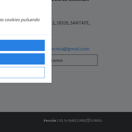
L.U
7977900
las cookies pulsando
Placeta las flores 3 bajo 2, 18320, SANTAFE,
ANADA, ESPAÑA
654640590
sattecnisolarasistenciatecnica@gmail.com
Contáctanos
Versión
2.81.5+1b46211f68 |
0.0642s