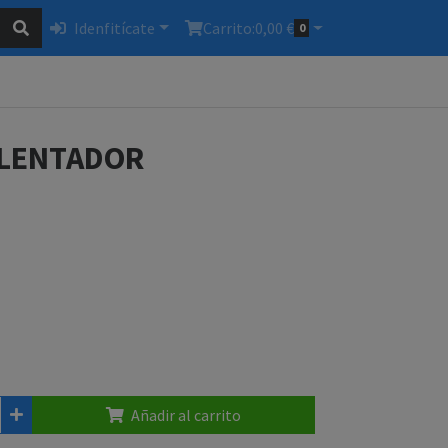
Idenfitícate
Carrito:
0,00 €
0
ALENTADOR
Añadir al carrito