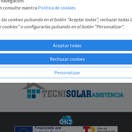
e navegación.
S.
Registro
n consulte nuestra
Política de cookies
B6
Recuperar contraseña
las cookies pulsando en el botón "Aceptar todas", rechazar todas 
SAT
 cookies" o configurarlas pulsando en el botón "Personalizar".
GR
Aceptar todas
Rechazar cookies
Personalizar