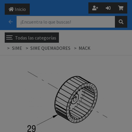
Inicio
Todas las categorías
SIME
SIME QUEMADORES
MACK