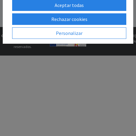
Aceptar todas
Rechazar cookies
Personalizar
Copyright © 2026
Gk2Web
Versión
2.81.5+1b46211f68 |
Todos los derechos
0.0679s
reservados.