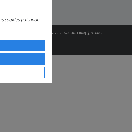
las cookies pulsando
Versión
2.81.5+1b46211f68 |
0.0661s