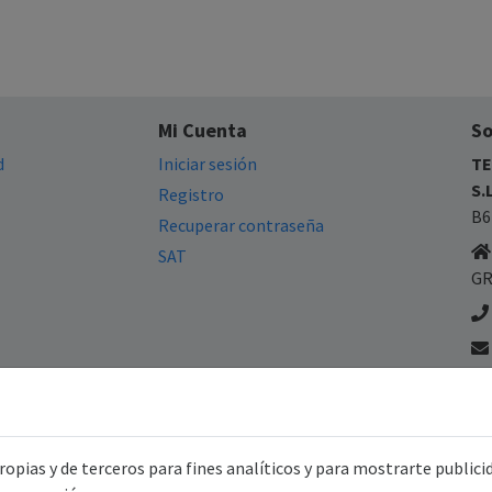
Mi Cuenta
So
d
Iniciar sesión
TE
S.
Registro
B6
Recuperar contraseña
SAT
GR
opias y de terceros para fines analíticos y para mostrarte public