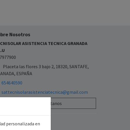
bre Nosotros
CNISOLAR ASISTENCIA TECNICA GRANADA
L.U
7977900
Placeta las flores 3 bajo 2, 18320, SANTAFE,
ANADA, ESPAÑA
654640590
sattecnisolarasistenciatecnica@gmail.com
Contáctanos
idad personalizada en