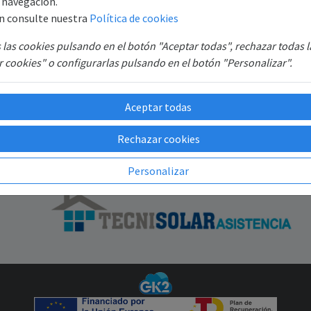
e navegación.
S.
Registro
n consulte nuestra
Política de cookies
B6
Recuperar contraseña
las cookies pulsando en el botón "Aceptar todas", rechazar todas 
SAT
 cookies" o configurarlas pulsando en el botón "Personalizar".
GR
Aceptar todas
Rechazar cookies
Personalizar