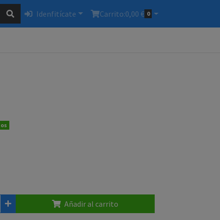
Idenfitícate
Carrito:
0,00 €
0
dos
Añadir al carrito