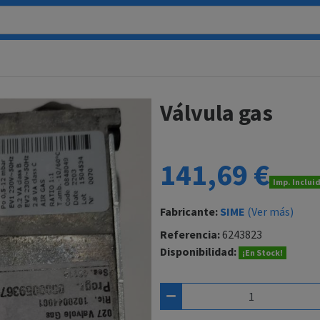
Válvula gas
141,69 €
Imp. Inclui
Fabricante:
SIME
(Ver más)
Referencia:
6243823
Disponibilidad:
¡En Stock!