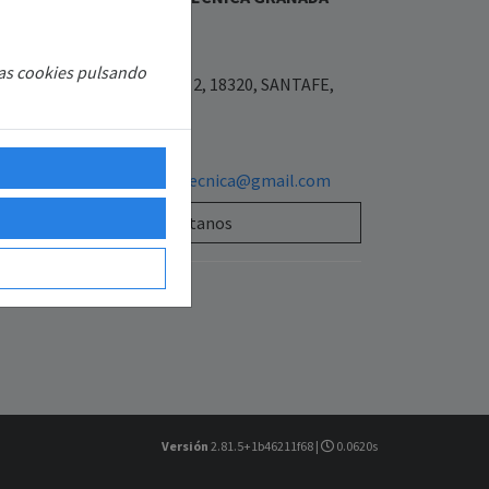
L.U
7977900
las cookies pulsando
Placeta las flores 3 bajo 2, 18320, SANTAFE,
ANADA, ESPAÑA
654640590
sattecnisolarasistenciatecnica@gmail.com
Contáctanos
Versión
2.81.5+1b46211f68 |
0.0620s