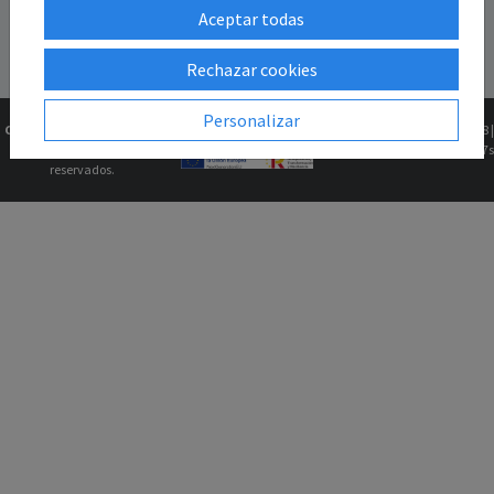
Aceptar todas
Rechazar cookies
Personalizar
Copyright © 2026
Gk2Web
Versión
2.81.5+1b46211f68 |
Todos los derechos
0.0727s
reservados.