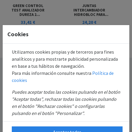
GREEN CONTROL
JUNTAS
TEST ANALIZADOR
INTERCAMBIADOR
DUREZA 2
HIDROBLOC PARA
COMPONENTES
CALDERA BAXI ROCA
33,41 €
24,20 €
GAVIN
Añadir al
Añadir al
Cookies
carrito
carrito
Utilizamos cookies propias y de terceros para fines
analíticos y para mostrarte publicidad personalizada
en base a tus hábitos de navegación.
Destacado
Para más información consulte nuestra
Política de
cookies
Información
Puedes aceptar todas las cookies pulsando en el botón
Mi Cuenta
"Aceptar todas", rechazar todas las cookies pulsando
en el botón "Rechazar cookies" o configurarlas
pulsando en el botón "Personalizar".
Sobre Nosotros
Aceptar todas