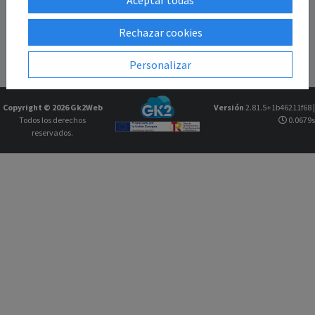
Rechazar cookies
Personalizar
Copyright © 2026
Gk2Web
Versión
2.81.5+1b46211f68 |
Todos los derechos
0.0679s
reservados.