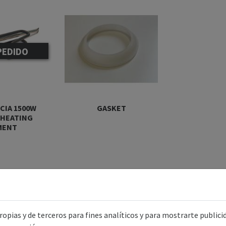
PEDIDO
CIA 1500W
GASKET
 HEATING
MENT
Mi Cuenta
So
d
Iniciar sesión
TE
opias y de terceros para fines analíticos y para mostrarte public
S.
Registro