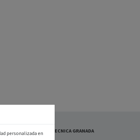
bre Nosotros
CNISOLAR ASISTENCIA TECNICA GRANADA
idad personalizada en
L.U