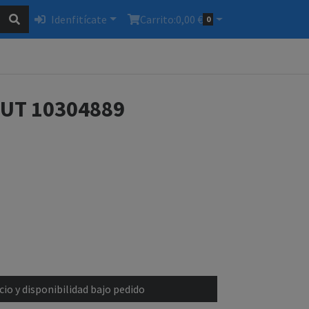
Idenfitícate
Carrito:
0,00 €
0
UT 10304889
io y disponibilidad bajo pedido