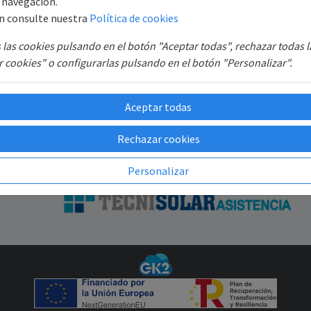
e navegación.
B6
n consulte nuestra
Política de cookies
Recuperar contraseña
SAT
las cookies pulsando en el botón "Aceptar todas", rechazar todas 
GR
 cookies" o configurarlas pulsando en el botón "Personalizar".
Aceptar todas
Rechazar cookies
Personalizar