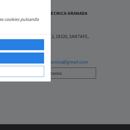
bre Nosotros
CNISOLAR ASISTENCIA TECNICA GRANADA
las cookies pulsando
L.U
7977900
Placeta las flores 3 bajo 2, 18320, SANTAFE,
ANADA, ESPAÑA
654640590
sattecnisolarasistenciatecnica@gmail.com
Contáctanos