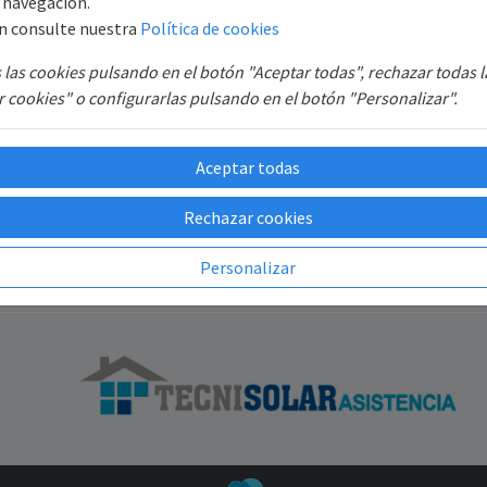
e navegación.
Mi Cuenta
So
n consulte nuestra
Política de cookies
d
Iniciar sesión
TE
las cookies pulsando en el botón "Aceptar todas", rechazar todas 
S.
Registro
 cookies" o configurarlas pulsando en el botón "Personalizar".
B6
Recuperar contraseña
SAT
GR
Aceptar todas
Rechazar cookies
Personalizar