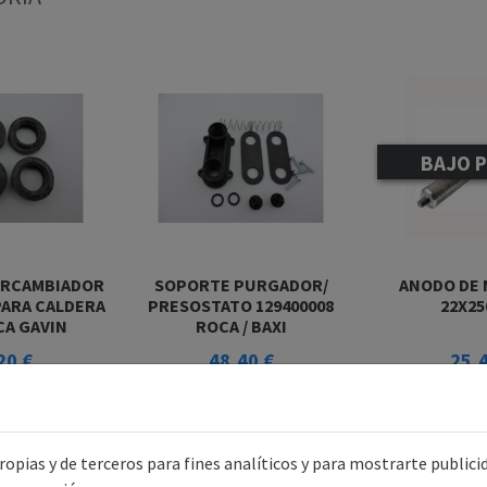
BAJO 
ERCAMBIADOR
SOPORTE PURGADOR/
ANODO DE
PARA CALDERA
PRESOSTATO 129400008
22X25
CA GAVIN
ROCA / BAXI
20 €
48,40 €
25,4
opias y de terceros para fines analíticos y para mostrarte public