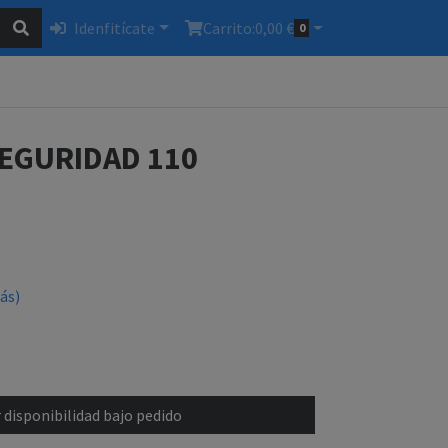
Idenfitícate
Carrito:
0,00 €
0
EGURIDAD 110
ás)
 disponibilidad bajo pedido