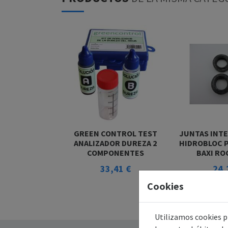
GREEN CONTROL TEST
JUNTAS INT
ANALIZADOR DUREZA 2
HIDROBLOC 
COMPONENTES
BAXI RO
33,41 €
24,
Cookies
Utilizamos cookies pr