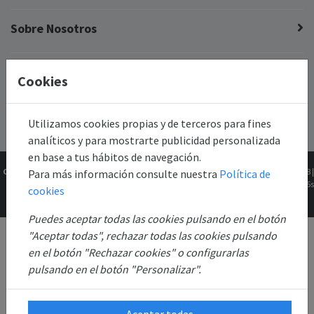
Sobre Nosotros
Cookies
Utilizamos cookies propias y de terceros para fines
analíticos y para mostrarte publicidad personalizada
en base a tus hábitos de navegación.
Copyright © 2026
Gk2Web
Versión
2.81.5+1b46211f68 |
Para más información consulte nuestra
Política de
Todos los derechos
0.0615s
cookies
reservados.
Puedes aceptar todas las cookies pulsando en el botón
"Aceptar todas", rechazar todas las cookies pulsando
en el botón "Rechazar cookies" o configurarlas
pulsando en el botón "Personalizar".
Aceptar todas