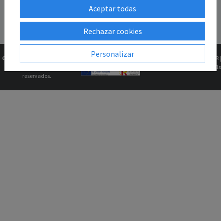
Aceptar todas
Rechazar cookies
Personalizar
Copyright © 2026
Gk2Web
Versión
2.81.5+1b46211f68 |
Todos los derechos
0.0651s
reservados.