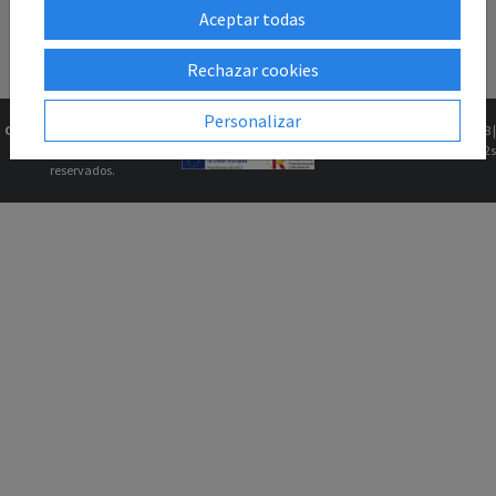
Aceptar todas
Rechazar cookies
Personalizar
Copyright © 2026
Gk2Web
Versión
2.81.5+1b46211f68 |
Todos los derechos
0.0662s
reservados.