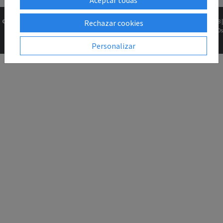
Copyright © 2026
Gk2Web
Versión
2.81.5+1b46211f68 |
Rechazar cookies
Todos los derechos
0.0690s
reservados.
Personalizar