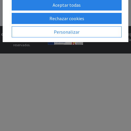
Aceptar todas
Rechazar cookies
Personalizar
Copyright © 2026
Gk2Web
Versión
2.81.5+1b46211f68 |
Todos los derechos
0.0625s
reservados.