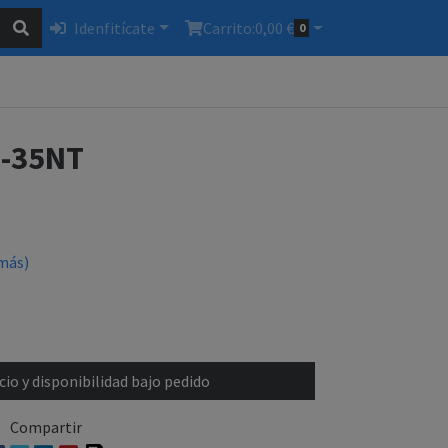
Idenfitícate
Carrito:
0,00 €
0
-35NT
más)
io y disponibilidad bajo pedido
Compartir