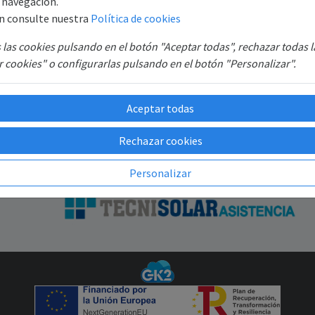
e navegación.
Registro
B6
n consulte nuestra
Política de cookies
Recuperar contraseña
SAT
las cookies pulsando en el botón "Aceptar todas", rechazar todas 
GR
 cookies" o configurarlas pulsando en el botón "Personalizar".
Aceptar todas
Rechazar cookies
Personalizar