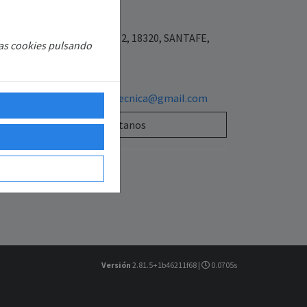
7977900
Placeta las flores 3 bajo 2, 18320, SANTAFE,
las cookies pulsando
ANADA, ESPAÑA
654640590
sattecnisolarasistenciatecnica@gmail.com
Contáctanos
Versión
2.81.5+1b46211f68 |
0.0705s