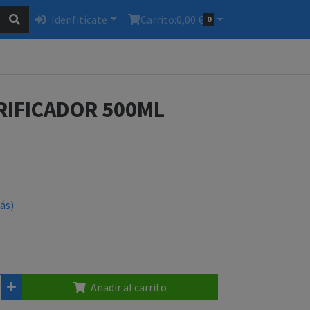
Idenfitícate
Carrito:
0,00 €
0
RIFICADOR 500ML
ás)
Añadir al carrito