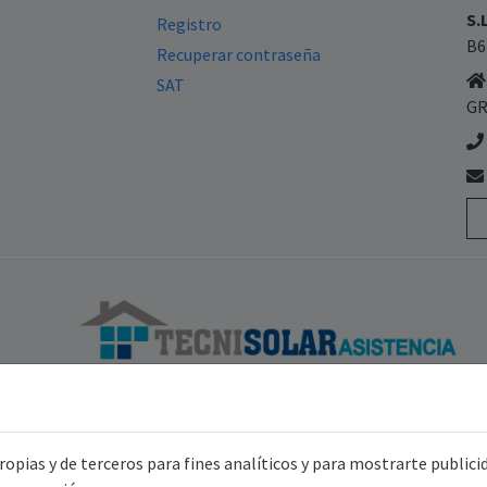
S.
Registro
B6
Recuperar contraseña
SAT
GR
opias y de terceros para fines analíticos y para mostrarte public