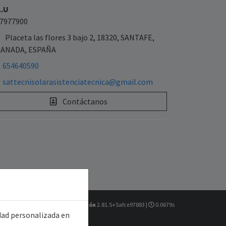
L.U
7977900
Placeta las flores 3 bajo 2, 18320, SANTAFE,
ANADA, ESPAÑA
654640590
sattecnisolarasistenciatecnica@gmail.com
Contáctanos
Versión
2.81.5+5afce97883 |
0.0679s
idad personalizada en