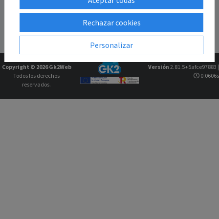
Rechazar cookies
Personalizar
Copyright © 2026
Gk2Web
Versión
2.81.5+5afce97883 |
Todos los derechos
0.0606s
reservados.