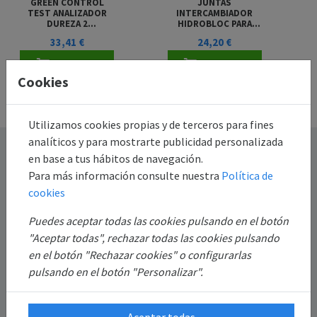
GREEN CONTROL
JUNTAS
TEST ANALIZADOR
INTERCAMBIADOR
DUREZA 2
HIDROBLOC PARA
COMPONENTES
CALDERA BAXI ROCA
33,41 €
24,20 €
GAVIN
Añadir al
Añadir al
Cookies
carrito
carrito
Utilizamos cookies propias y de terceros para fines
analíticos y para mostrarte publicidad personalizada
Destacado
en base a tus hábitos de navegación.
Para más información consulte nuestra
Política de
Información
cookies
Puedes aceptar todas las cookies pulsando en el botón
Mi Cuenta
"Aceptar todas", rechazar todas las cookies pulsando
en el botón "Rechazar cookies" o configurarlas
Sobre Nosotros
pulsando en el botón "Personalizar".
Aceptar todas