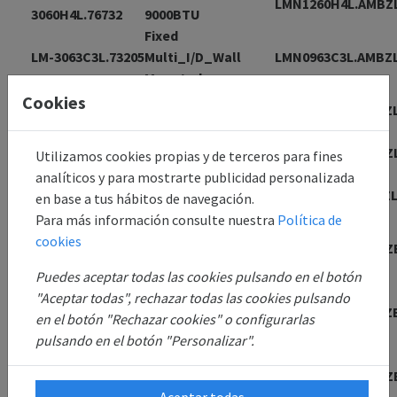
LMN1260H4L.AMBZ
3060H4L.76732
9000BTU
Fixed
LM-3063C3L.73205
Multi_I/D_Wall
LMN0963C3L.AMBZ
Mounted
INDOOR OF MULTI
Cookies
LM-3063C3L.73212
LMN1263C3L.AMBZ
12000BTU
LM-
INDOOR 12K OF LM-
LMN1265H3L.AMBZ
Utilizamos cookies propias y de terceros para fines
3065H3L.81507
3065H3L
analíticos y para mostrarte publicidad personalizada
INDOOR LS-L1261NL
LS-L1261NL.73083
LSNL1261NL.AMBZ
en base a tus hábitos de navegación.
INVERTER
Para más información consulte nuestra
Política de
Multi Split Wall
cookies
M20L2H.N712
Mounted AC
LMN1267H2L.AMBZ
(INDOOR 12K)
Puedes aceptar todas las cookies pulsando en el botón
MULTI SPLIT WALL
"Aceptar todas", rechazar todas las cookies pulsando
M21A2H.N012
MOUNTED AC
LMN1260R2L.AMBZ
en el botón "Rechazar cookies" o configurarlas
(INDOOR 12K)
pulsando en el botón "Personalizar".
Multi Split Wall
M21L2H.N612
Mounted AC ( indoor
LMN1266H2L.AMBZ
Aceptar todas