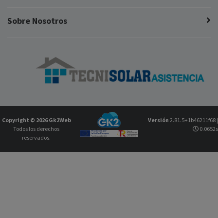
Sobre Nosotros
Copyright © 2026
Gk2Web
Versión
2.81.5+1b46211f68 |
Todos los derechos
0.0652s
reservados.