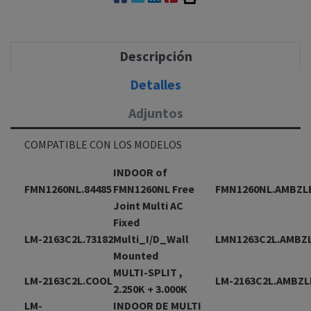
Descripción
Detalles
Adjuntos
COMPATIBLE CON LOS MODELOS
INDOOR of
FMN1260NL.84485
FMN1260NL Free
FMN1260NL.AMBZL
Joint Multi AC
Fixed
LM-2163C2L.73182
Multi_I/D_Wall
LMN1263C2L.AMBZ
Mounted
MULTI-SPLIT ,
LM-2163C2L.COOL
LM-2163C2L.AMBZ
2.250K + 3.000K
LM-
INDOOR DE MULTI