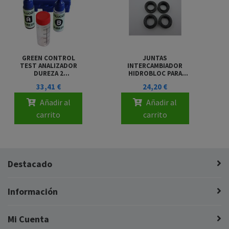
GREEN CONTROL
JUNTAS
TEST ANALIZADOR
INTERCAMBIADOR
DUREZA 2
HIDROBLOC PARA
COMPONENTES
CALDERA BAXI ROCA
33,41 €
24,20 €
GAVIN
Añadir al
Añadir al
carrito
carrito
Destacado
Información
Mi Cuenta