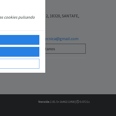
L.U
7977900
Placeta las flores 3 bajo 2, 18320, SANTAFE,
las cookies pulsando
ANADA, ESPAÑA
654640590
sattecnisolarasistenciatecnica@gmail.com
Contáctanos
Versión
2.81.5+1b46211f68 |
0.0721s