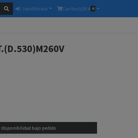
Idenfitícate
Carrito:
0,00 €
0
T.(D.530)M260V
 disponibilidad bajo pedido