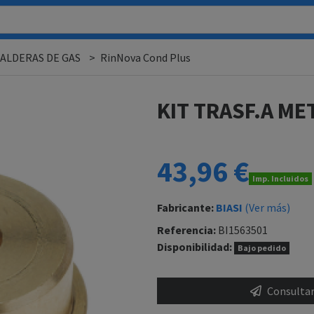
CALDERAS DE GAS
RinNova Cond Plus
KIT TRASF.A ME
43,96 €
Imp. Incluidos
Fabricante:
BIASI
(Ver más)
Referencia:
BI1563501
Disponibilidad:
Bajo pedido
Consultar