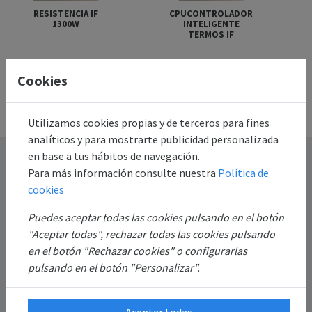
RESISTENCIA IF
CPUCONTROLADOR
1300W
INTELIGENTE
TERMOS IF
Más
Más
Cookies
información
información
Utilizamos cookies propias y de terceros para fines
analíticos y para mostrarte publicidad personalizada
en base a tus hábitos de navegación.
Destacado
Para más información consulte nuestra
Política de
cookies
Información
Puedes aceptar todas las cookies pulsando en el botón
Mi Cuenta
"Aceptar todas", rechazar todas las cookies pulsando
en el botón "Rechazar cookies" o configurarlas
pulsando en el botón "Personalizar".
Sobre Nosotros
Aceptar todas