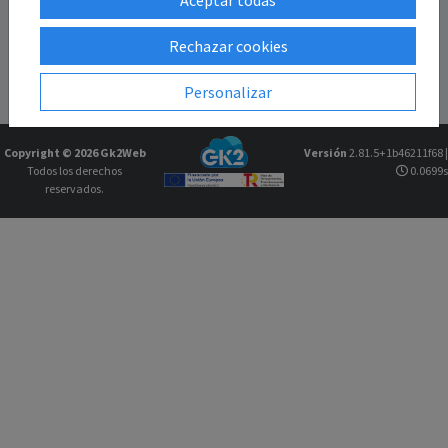
Rechazar cookies
Personalizar
Copyright © 2026
Gk2Web
Versión
2.81.5+1b46211f68 |
Todos los derechos
0.0699s
reservados.