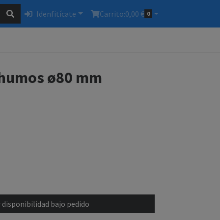
Idenfitícate
Carrito:
0,00 €
0
e humos ø80 mm
 disponibilidad bajo pedido