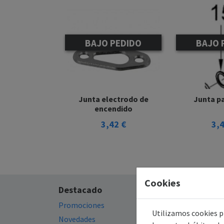
BAJO PEDIDO
BAJO 
Junta electrodo de
Junta pa
encendido
3,42 €
3,
Cookies
Destacado
Información
Promociones
Política de privacida
Utilizamos cookies pr
Novedades
Política de cookies