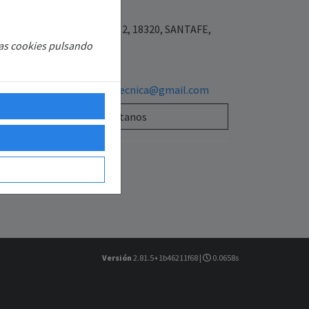
7977900
Placeta las flores 3 bajo 2, 18320, SANTAFE,
las cookies pulsando
ANADA, ESPAÑA
654640590
sattecnisolarasistenciatecnica@gmail.com
Contáctanos
Versión
2.81.5+1b46211f68 |
0.0658s