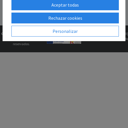
Aceptar todas
Rechazar cookies
Personalizar
Copyright © 2026
Gk2Web
Versión
2.81.5+1b46211f68 |
Todos los derechos
0.0694s
reservados.