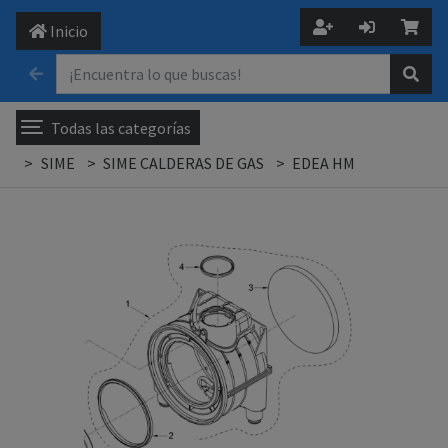
Inicio
Todas las categorías
SIME
SIME CALDERAS DE GAS
EDEA HM