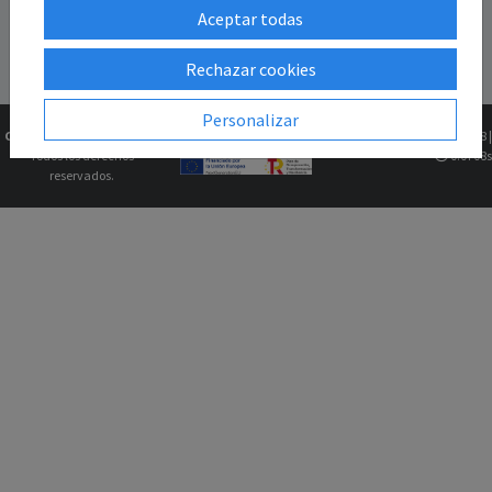
Aceptar todas
Rechazar cookies
Personalizar
Copyright © 2026
Gk2Web
Versión
2.81.5+1b46211f68 |
Todos los derechos
0.0708s
reservados.