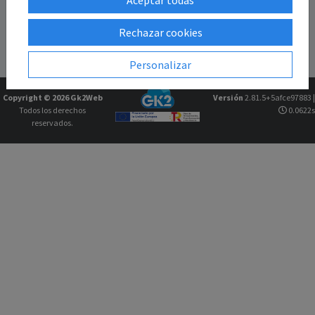
Rechazar cookies
Personalizar
Copyright © 2026
Gk2Web
Versión
2.81.5+5afce97883 |
Todos los derechos
0.0622s
reservados.