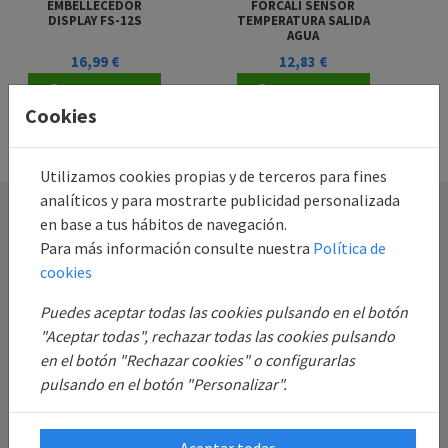
EMBELLECEDOR
FORCALI SENSOR
DISPLAY FS-12S
TEMPERATURA SALIDA
AGUA
16,99 €
12,83 €
Añadir al
Añadir al
Cookies
carrito
carrito
Utilizamos cookies propias y de terceros para fines
analíticos y para mostrarte publicidad personalizada
Destacado
en base a tus hábitos de navegación.
Para más información consulte nuestra
Política de
Información
cookies
Puedes aceptar todas las cookies pulsando en el botón
Mi Cuenta
"Aceptar todas", rechazar todas las cookies pulsando
en el botón "Rechazar cookies" o configurarlas
Sobre Nosotros
pulsando en el botón "Personalizar".
Aceptar todas