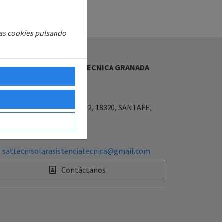
las cookies pulsando
bre Nosotros
CNISOLAR ASISTENCIA TECNICA GRANADA
L.U
7977900
Placeta las flores 3 bajo 2, 18320, SANTAFE,
ANADA, ESPAÑA
654640590
sattecnisolarasistenciatecnica@gmail.com
Contáctanos