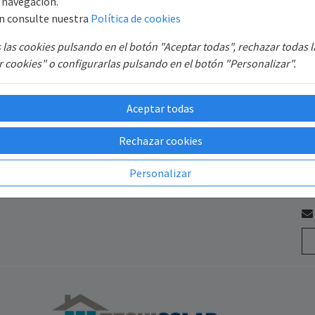
e navegación.
n consulte nuestra
Política de cookies
las cookies pulsando en el botón "Aceptar todas", rechazar todas 
 cookies" o configurarlas pulsando en el botón "Personalizar".
Mi Cuenta
So
d
Iniciar sesión
TE
Aceptar todas
S.
Registro
B6
Recuperar contraseña
Rechazar cookies
SAT
GR
Personalizar