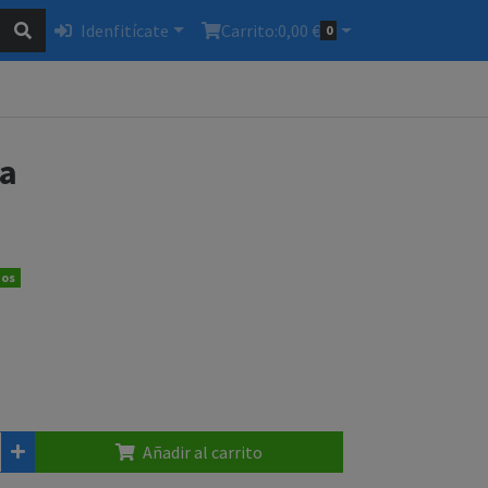
Idenfitícate
Carrito:
0,00 €
0
ca
dos
Añadir al carrito