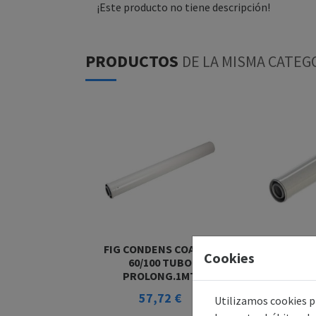
¡Este producto no tiene descripción!
PRODUCTOS
DE LA MISMA CATEG
FIG CONDENS COAXIAL
FIG CONDE
Cookies
60/100 TUBO
60/10
PROLONG.1MT
PROLON
57,72 €
51,
Utilizamos cookies pr