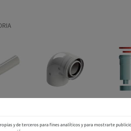
ORIA
NS COAXIAL
CONDENS COAXAIAL 60/100
CONDENS COA
0 TUBO
CODO45
KIT SDA.VER
G.0.5MT
f.s
65 €
55,94 €
130,
opias y de terceros para fines analíticos y para mostrarte public