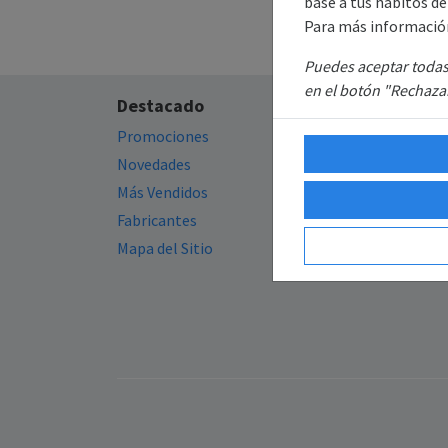
base a tus hábitos d
Para más informació
Puedes aceptar todas 
en el botón "Rechazar
Destacado
Información
Promociones
Política de privacida
Novedades
Política de cookies
Más Vendidos
Política de envíos
Fabricantes
Mapa del Sitio