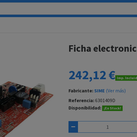
Ficha electroni
242,12 €
Imp. Inclui
Fabricante:
SIME
(Ver más)
Referencia:
6301409D
Disponibilidad:
¡En Stock!