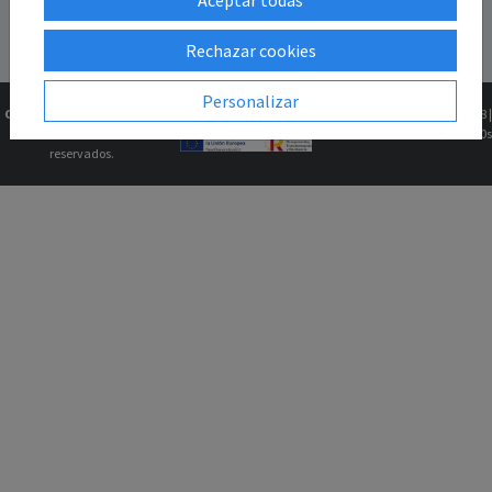
Rechazar cookies
Personalizar
Copyright © 2026
Gk2Web
Versión
2.81.5+1b46211f68 |
Todos los derechos
0.0690s
reservados.