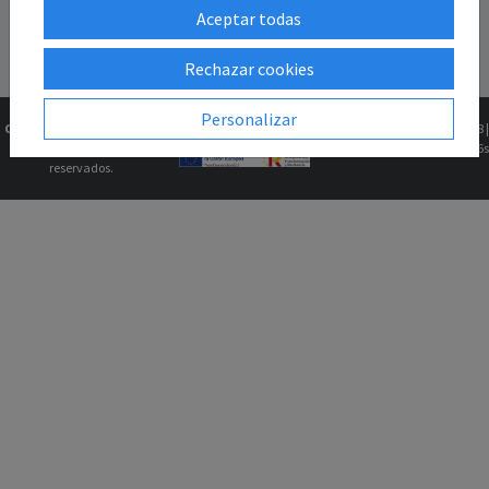
Aceptar todas
Rechazar cookies
Personalizar
Copyright © 2026
Gk2Web
Versión
2.81.5+1b46211f68 |
Todos los derechos
0.0636s
reservados.