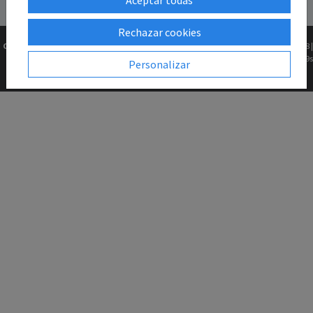
Rechazar cookies
Copyright © 2026
Gk2Web
Versión
2.81.5+1b46211f68 |
Todos los derechos
0.0629s
Personalizar
reservados.