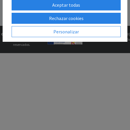
Aceptar todas
Rechazar cookies
Personalizar
Copyright © 2026
Gk2Web
Versión
2.81.5+1b46211f68 |
Todos los derechos
0.0716s
reservados.