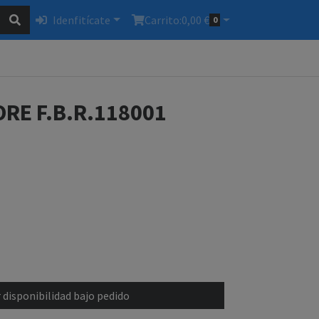
Idenfitícate
Carrito:
0,00 €
0
RE F.B.R.118001
 disponibilidad bajo pedido