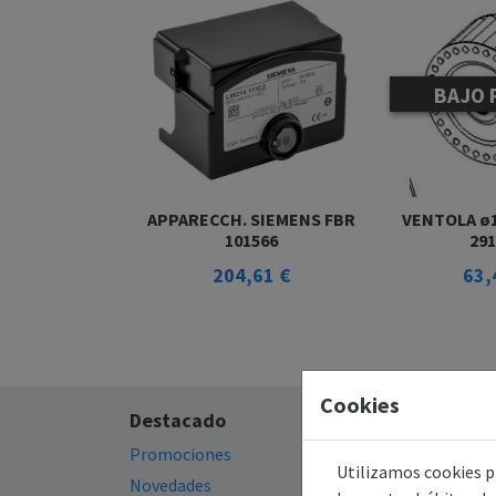
BAJO 
APPARECCH. SIEMENS FBR
VENTOLA ø108x5
101566
29
204,61 €
63,
Cookies
Destacado
Información
Promociones
Política de privacida
Utilizamos cookies pr
Novedades
Política de cookies