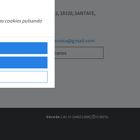
7977900
Placeta las flores 3 bajo 2, 18320, SANTAFE,
las cookies pulsando
ANADA, ESPAÑA
654640590
sattecnisolarasistenciatecnica@gmail.com
Contáctanos
Versión
2.81.5+1b46211f68 |
0.0625s