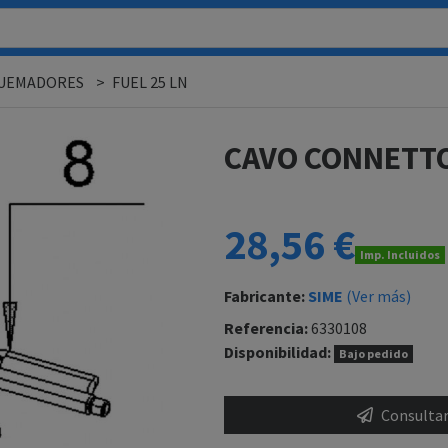
QUEMADORES
FUEL 25 LN
CAVO CONNETTO
28,56 €
Imp. Incluidos
Fabricante:
SIME
(Ver más)
Referencia:
6330108
Disponibilidad:
Bajo pedido
Consultar