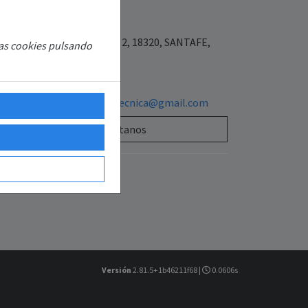
L.U
7977900
Placeta las flores 3 bajo 2, 18320, SANTAFE,
las cookies pulsando
ANADA, ESPAÑA
654640590
sattecnisolarasistenciatecnica@gmail.com
Contáctanos
Versión
2.81.5+1b46211f68 |
0.0606s