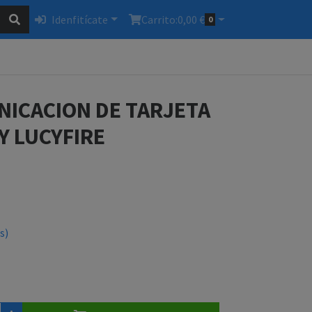
Idenfitícate
Carrito:
0,00 €
0
NICACION DE TARJETA
 Y LUCYFIRE
s)