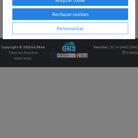
Rechazar cookies
Personalizar
Copyright © 2026
Gk2Web
Versión
2.81.5+1b46211f68 |
Todos los derechos
0.0669s
reservados.