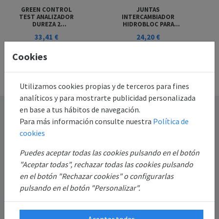
GREEN CONTROL
JUNTAS
TEST ANALIZADOR
INTERCAMBIADOR
DUREZA 2
HIDROBLOC PARA
COMPONENTES
CALDERA BAXI ROCA
33,41 €
24,20 €
GAVIN
Añadir al
Añadir al
Cookies
carrito
carrito
Utilizamos cookies propias y de terceros para fines
analíticos y para mostrarte publicidad personalizada
en base a tus hábitos de navegación.
Destacado
Para más información consulte nuestra
Política de
cookies
Información
Puedes aceptar todas las cookies pulsando en el botón
Mi Cuenta
"Aceptar todas", rechazar todas las cookies pulsando
en el botón "Rechazar cookies" o configurarlas
pulsando en el botón "Personalizar".
Sobre Nosotros
Aceptar todas