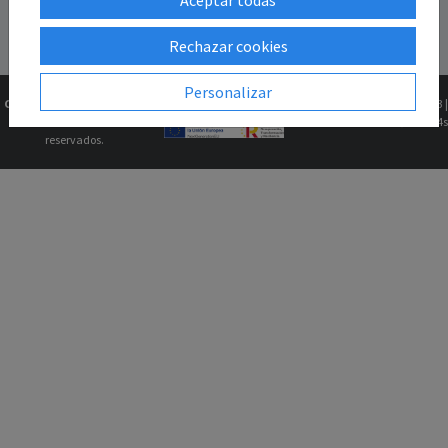
Rechazar cookies
Personalizar
Copyright © 2026
Gk2Web
Versión
2.81.5+5afce97883 |
Todos los derechos
0.0644s
reservados.