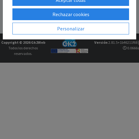
Rechazar cookies
Personalizar
Copyright © 2026
Gk2Web
Versión
2.81.5+1b46211f68 |
Todos los derechos
0.0666s
reservados.