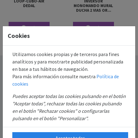
LOOP-CUBO-AIR
INVERSOR
DEDAL
MONOMANDO MURAL
DUCHA 2 VIAS ORO
ROSA CEPILLADO
Más
Más
Cookies
información
información
Utilizamos cookies propias y de terceros para fines
analíticos y para mostrarte publicidad personalizada
Destacado
en base a tus hábitos de navegación.
Para más información consulte nuestra
Política de
Información
cookies
Puedes aceptar todas las cookies pulsando en el botón
Mi Cuenta
"Aceptar todas", rechazar todas las cookies pulsando
en el botón "Rechazar cookies" o configurarlas
Sobre Nosotros
pulsando en el botón "Personalizar".
Aceptar todas