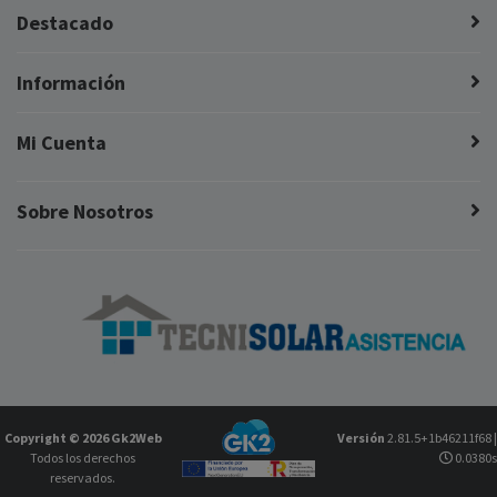
Destacado
Información
Mi Cuenta
Sobre Nosotros
Copyright © 2026
Gk2Web
Versión
2.81.5+1b46211f68 |
Todos los derechos
0.0380s
reservados.